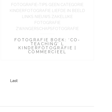
FOTOGRAFIE-TIPS GEEN CATEGORIE
KINDERFOTOGRAFIE LIEFDE IN BEELD
LINKS NIEUWS ZAKELIJKE
FOTOGRAFIE
ZWANGERSCHAPSFOTOGRAFIE
FOTOGRAFIE BOEK: ‘CO-
TEACHING’ L
KINDERFOTOGRAFIE |
COMMERCIEEL
Last