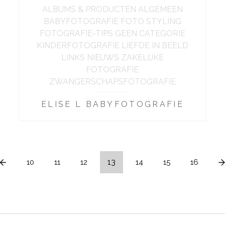
ALBUMS & PRODUCTEN ALGEMEEN
BABYFOTOGRAFIE FOTO STYLING
FOTOGRAFIE-TIPS GEEN CATEGORIE
KINDERFOTOGRAFIE LIEFDE IN BEELD
LINKS NIEUWS ZAKELIJKE
FOTOGRAFIE
ZWANGERSCHAPSFOTOGRAFIE
ELISE L BABYFOTOGRAFIE
13
10
11
12
14
15
16